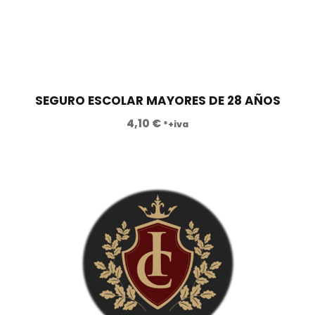
n
l
a
e
l
s
e
:
r
4
a
2
SEGURO ESCOLAR MAYORES DE 28 AÑOS
:
1
4,10
€
*+iva
1
,
.
0
1
0
0
0
€
,
.
0
0
€
.